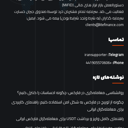
دستورالعمل بازار ابزار های مالی (MiFID)
فعالیت می کند. سرمایه تمام مشتریان خرد توسط صندوق جبران خسارت
سرمایه گذاران (به شرط وتجد شرایط بودن) بیمه می شود. ایمیل:
clients@litefinance.com
تماسها
iransupporter
Telegram:
+441905570606
Phone:
نوشته‌های تازه
روانشناسی معامله‌گری در فارکس: چگونه احساسات را کنترل کنیم؟
چگونه از لوریج در فارکس به شکل امن استفاده کنیم: راهنمای کاربردی
برای معامله‌گران ایرانی
راهنمای کامل واریز و برداشت USDT برای معامله‌گران فارکس ایرانی