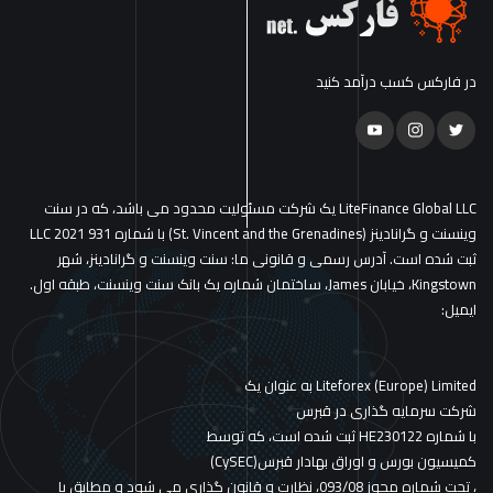
در فارکس کسب درآمد کنید
LiteFinance Global LLC یک شرکت مسئولیت محدود می باشد، که در سنت
وینسنت و گرانادینز (St. Vincent and the Grenadines) با شماره 931 LLC 2021
ثبت شده است. آدرس رسمی و قانونی ما: سنت وینسنت و گرانادینز، شهر
Kingstown، خیابان James، ساختمان شماره یک بانک سنت وینسنت، طبقه اول.
ایمیل:
Liteforex (Europe) Limited به عنوان یک
شرکت سرمایه گذاری در قبرس
با شماره HE230122 ثبت شده است، که توسط
کمیسیون بورس و اوراق بهادار قبرس(CySEC)
، تحت شماره مجوز 093/08، نظارت و قانون گذاری می شود و مطابق با