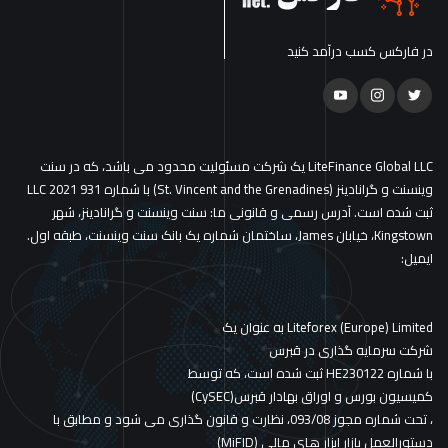
در فارکس کسب درآمد کنید
LiteFinance Global LLC یک شرکت مسئولیت محدود می باشد، که در سنت
وینسنت و گرانادینز (St. Vincent and the Grenadines) با شماره 931 LLC 2021
ثبت شده است. آدرس رسمی و قانونی ما: سنت وینسنت و گرانادینز، شهر
Kingstown، خیابان James، ساختمان شماره یک بانک سنت وینسنت، طبقه اول.
ایمیل:
Liteforex (Europe) Limited به عنوان یک
شرکت سرمایه گذاری در قبرس
با شماره HE230122 ثبت شده است، که توسط
کمیسیون بورس و اوراق بهادار قبرس(CySEC)
، تحت شماره مجوز 093/08، نظارت و قانون گذاری می شود و مطابق با
دستورالعمل بازار ابزار های مالی (MiFID)