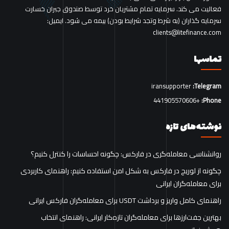
فعالیت می کند. سرمایه تمام مشتریان خرد توسط صندوق جبران خسارت
سرمایه گذاران (به شرط وتجد شرایط بودن) بیمه می شود. ایمیل:
clients@litefinance.com
تماسها
iransupporter
Telegram:
+441905570606
Phone:
نوشته‌های تازه
روانشناسی معامله‌گری در فارکس: چگونه احساسات را کنترل کنیم؟
چگونه از لوریج در فارکس به شکل امن استفاده کنیم: راهنمای کاربردی
برای معامله‌گران ایرانی
راهنمای کامل واریز و برداشت USDT برای معامله‌گران فارکس ایرانی
بهترین جفت‌ارزها برای معامله‌گران تازه‌کار ایرانی: راهنمای انتخاب